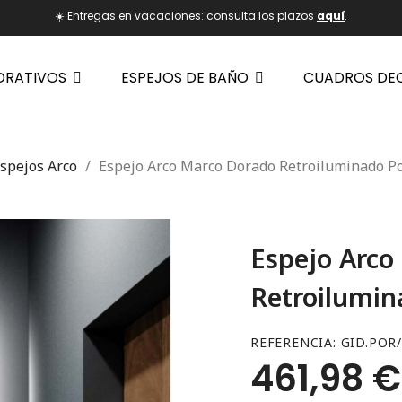
☀️ Entregas en vacaciones: consulta los plazos
aquí
.
ORATIVOS
ESPEJOS DE BAÑO
CUADROS DE
spejos Arco
Espejo Arco Marco Dorado Retroiluminado Po
Espejo Arco
Retroilumin
REFERENCIA
GID.POR/
461,98 €