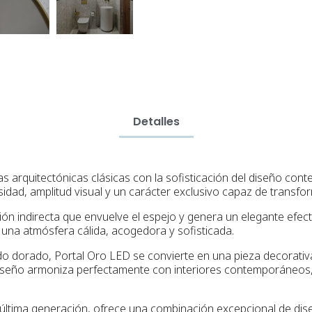
Detalles
s arquitectónicas clásicas con la sofisticación del diseño cont
idad, amplitud visual y un carácter exclusivo capaz de transfo
ón indirecta que envuelve el espejo y genera un elegante efect
a una atmósfera cálida, acogedora y sofisticada.
ado dorado, Portal Oro LED se convierte en una pieza decorativ
u diseño armoniza perfectamente con interiores contemporáneos
tima generación, ofrece una combinación excepcional de diseño