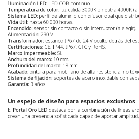
Iluminación LED:
LED COB continuo.
Temperatura de color:
luz cálida 3000K o neutra 4000K (a e
Sistema LED:
perfil de aluminio con difusor opal que dist
Vida útil:
hasta 60.000 horas.
Encendido:
sensor sin contacto o sin interruptor (a elegir).
Alimentación:
230 V.
Transformador:
estanco IP67 de 24 V oculto detrás del esp
Certificaciones:
CE, IP44, IP67, CTC y RoHS.
Marco impermeable:
Sí.
Anchura del marco:
10 mm.
Profundidad del marco:
18 mm.
Acabado:
pintura para mobiliario de alta resistencia, no tó
Sistema de fijación:
soportes de acero inoxidable con separ
Garantía:
3 años.
Un espejo de diseño para espacios exclusivos
El
Portal Oro LED
destaca por la combinación de líneas arqu
crean una presencia sofisticada capaz de aportar amplitud,