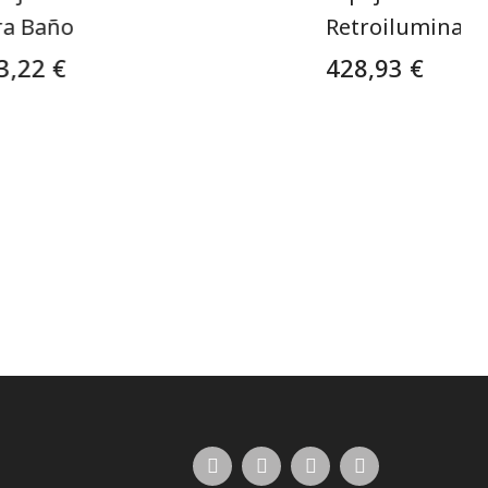
ra Baño
Retroiluminado
3,22 €
428,93 €