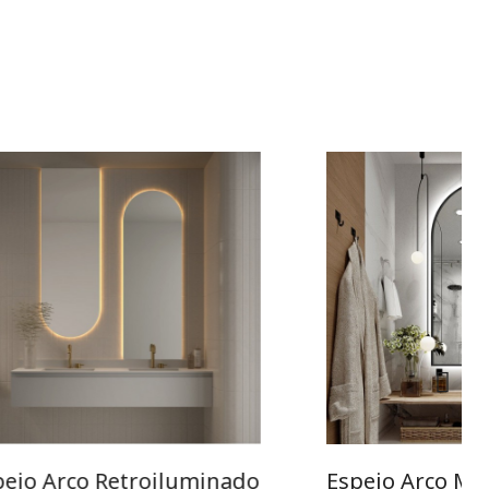
pejo Arco Retroiluminado
Espejo Arco Ma