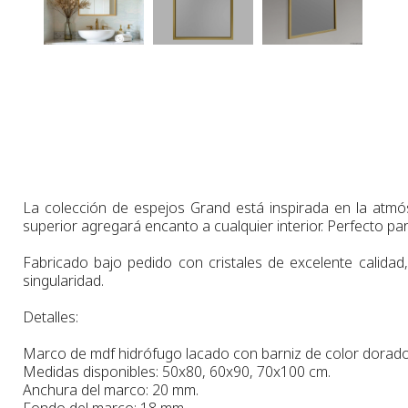
La colección de espejos Grand está inspirada en la atmósfe
superior agregará encanto a cualquier interior. Perfecto par
Fabricado bajo pedido con cristales de excelente calidad,
singularidad.
Detalles:
Marco
de
mdf hidrófugo lacado con barniz de color dorado
Medidas
disponibles:
50x80, 60x90, 70x100 cm.
Anchura
del marco:
2
0 m
m
.
Fondo
del marco:
18 m
m
.