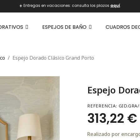
☀️ Entregas en vacaciones: consulta los plazos
aquí
.
ORATIVOS
ESPEJOS DE BAÑO
CUADROS DE
rco
Espejo Dorado Clásico Grand Porto
Espejo Dora
REFERENCIA
GID.GRA/
313,22 €
Realizado por encargo.