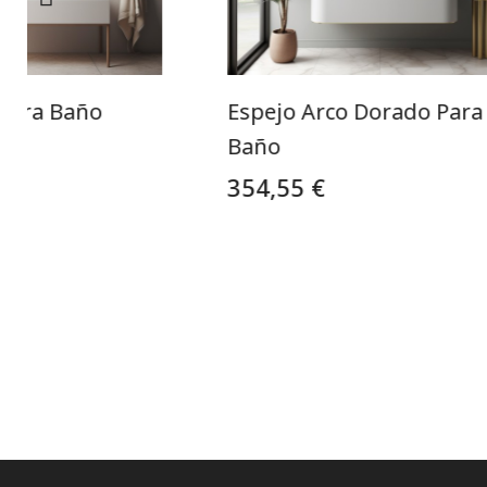
 Para Baño
Espejo Arco Dorado Para
o
Baño
354,55 €