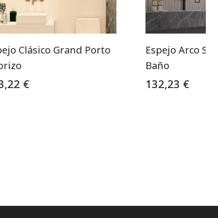
ejo Clásico Grand Porto
Espejo Arco Sin
brizo
Baño
3,22 €
132,23 €