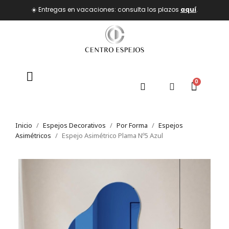
☀️ Entregas en vacaciones: consulta los plazos
aquí
.
Inicio
Espejos Decorativos
Por Forma
Espejos
Asimétricos
Espejo Asimétrico Plama Nº5 Azul