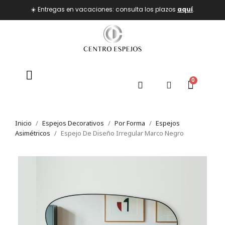
☀️ Entregas en vacaciones: consulta los plazos
aquí
.
Inicio
Espejos Decorativos
Por Forma
Espejos
Asimétricos
Espejo De Diseño Irregular Marco Negro