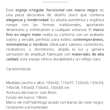
Este
espejo irregular horizontal con marco negro
es
una pieza decorativa de diseño único que combina
elegancia y modernidad
. Su silueta asimétrica y orgánica
rompe con las formas tradicionales, aportando
dinamismo y sofisticación a cualquier estancia. El
marco
fino en negro mate
realza su contorno con un acabado
sobrio y versátil, perfecto para estilos
contemporáneos,
minimalistas o nórdicos
. Ideal para salones, comedores,
recibidores o dormitorios, amplía la luz y genera
sensación de amplitud. Fabricado con
materiales de alta
calidad
, este espejo ofrece durabilidad y un reflejo claro.
Características:
Medidas (ancho x alto): 100x42, 110x47, 120x50, 130x54,
140x58, 145x60, 150x63, 160x66 cm.
Anchura
del marco:
solo 8
m
m.
Fondo
del marco:
18m
m
.
Marco
de
mdf hidrófugo lacado con barniz de color negro
resistente a la humedad.