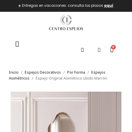
☀️ Entregas en vacaciones: consulta los plazos
aquí
.
Inicio
Espejos Decorativos
Por Forma
Espejos
Asimétricos
Espejo Original Asimétrico Libido Marrón