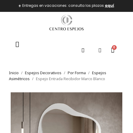
☀️ Entregas en vacaciones: consulta los plazos
aquí
.
Inicio
Espejos Decorativos
Por Forma
Espejos
Asimétricos
Espejo Entrada Recibidor Marco Blanco