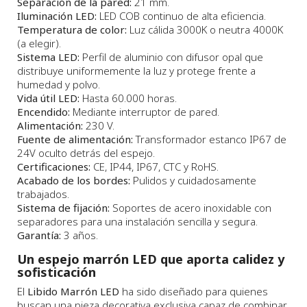
Separación de la pared:
21 mm.
Iluminación LED:
LED COB continuo de alta eficiencia.
Temperatura de color:
Luz cálida 3000K o neutra 4000K
(a elegir).
Sistema LED:
Perfil de aluminio con difusor opal que
distribuye uniformemente la luz y protege frente a
humedad y polvo.
Vida útil LED:
Hasta 60.000 horas.
Encendido:
Mediante interruptor de pared.
Alimentación:
230 V.
Fuente de alimentación:
Transformador estanco IP67 de
24V oculto detrás del espejo.
Certificaciones:
CE, IP44, IP67, CTC y RoHS.
Acabado de los bordes:
Pulidos y cuidadosamente
trabajados.
Sistema de fijación:
Soportes de acero inoxidable con
separadores para una instalación sencilla y segura.
Garantía:
3 años.
Un espejo marrón LED que aporta calidez y
sofisticación
El
Libido Marrón LED
ha sido diseñado para quienes
buscan una pieza decorativa exclusiva capaz de combinar