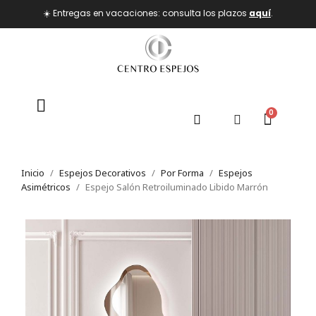
☀️ Entregas en vacaciones: consulta los plazos
aquí
.
Inicio
Espejos Decorativos
Por Forma
Espejos
Asimétricos
Espejo Salón Retroiluminado Libido Marrón