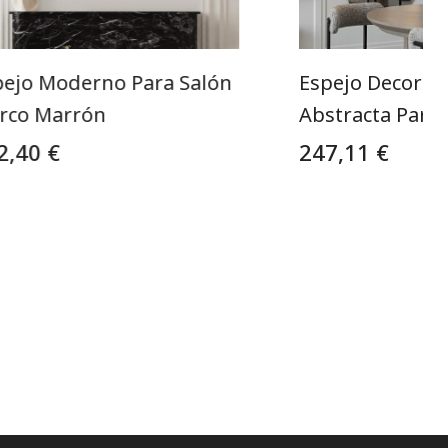
pejo Moderno Para Salón
Espejo Decorat
rco Marrón
Abstracta Para 
2,40 €
247,11 €