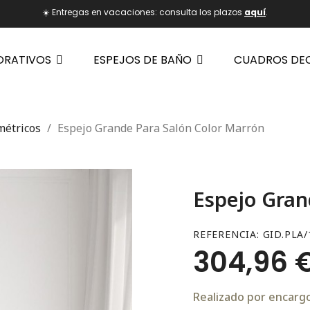
☀️ Entregas en vacaciones: consulta los plazos
aquí
.
ORATIVOS
ESPEJOS DE BAÑO
CUADROS DE
métricos
Espejo Grande Para Salón Color Marrón
Espejo Gran
REFERENCIA
GID.PLA/
304,96 
Realizado por encargo.