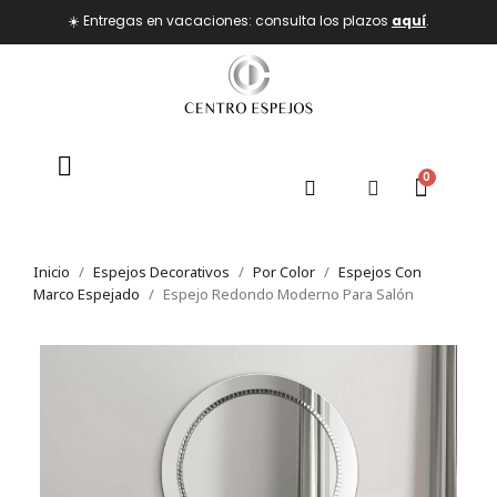
☀️ Entregas en vacaciones: consulta los plazos
aquí
.
Inicio
Espejos Decorativos
Por Color
Espejos Con
Marco Espejado
Espejo Redondo Moderno Para Salón