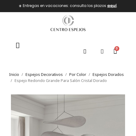
☀️ Entregas en vacaciones: consulta los plazos
aquí
.
Inicio
Espejos Decorativos
Por Color
Espejos Dorados
Espejo Redondo Grande Para Salón Cristal Dorado