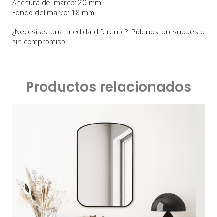
Anchura
del marco:
2
0 m
m
.
Fondo
del marco:
18 m
m
.
¿Necesitas una medida diferente? Pídenos presupuesto
sin compromiso.
Productos relacionados