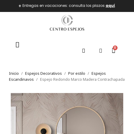
☀️ Entregas en vacaciones: consulta los plazos
aquí
.
Inicio
Espejos Decorativos
Por estilo
Espejos
Escandinavos
Espejo Redondo Marco Madera Contrachapada