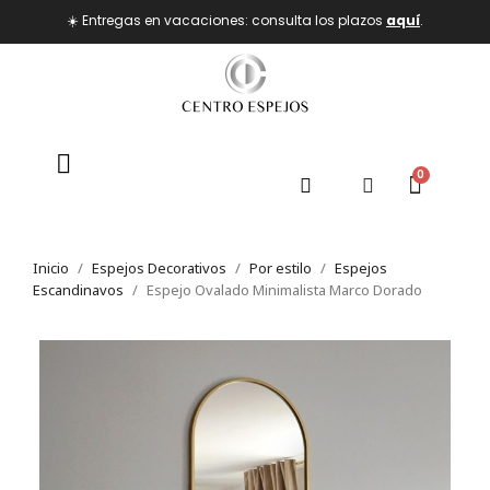
☀️ Entregas en vacaciones: consulta los plazos
aquí
.
Inicio
Espejos Decorativos
Por estilo
Espejos
Escandinavos
Espejo Ovalado Minimalista Marco Dorado