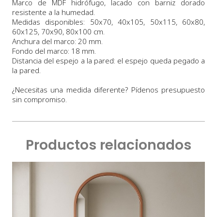
Marco de MDF hidrófugo, lacado con barniz dorado
resistente a la humedad.
Medidas
disponibles:
50x70,
40x105, 50x115, 60x80,
60x125, 70x90, 80x100 cm
.
Anchura
del marco:
2
0 m
m
.
Fondo
del marco:
18 m
m
.
Distancia del espejo a la pared: el espejo queda pegado a
la pared.
¿Necesitas una medida diferente? Pídenos presupuesto
sin compromiso.
Productos relacionados