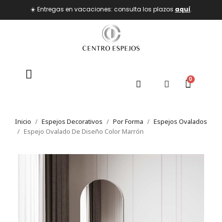
☀️ Entregas en vacaciones: consulta los plazos
aquí
.
Inicio
Espejos Decorativos
Por Forma
Espejos Ovalados
Espejo Ovalado De Diseño Color Marrón