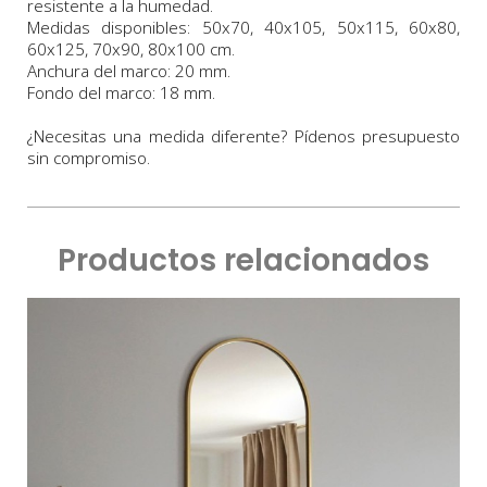
resistente a la humedad
.
Medidas
disponibles:
50x70,
40x105, 50x115, 60x80,
60x125, 70x90, 80x100 cm
.
Anchura
del marco:
2
0 m
m
.
Fondo
del marco:
18 m
m
.
¿Necesitas una medida diferente? Pídenos presupuesto
sin compromiso.
Productos relacionados