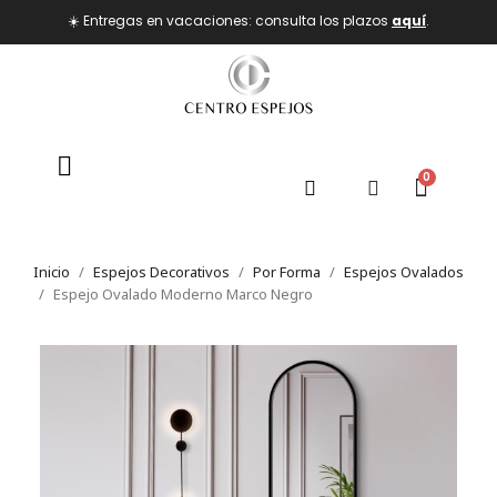
☀️ Entregas en vacaciones: consulta los plazos
aquí
.
Inicio
Espejos Decorativos
Por Forma
Espejos Ovalados
Espejo Ovalado Moderno Marco Negro