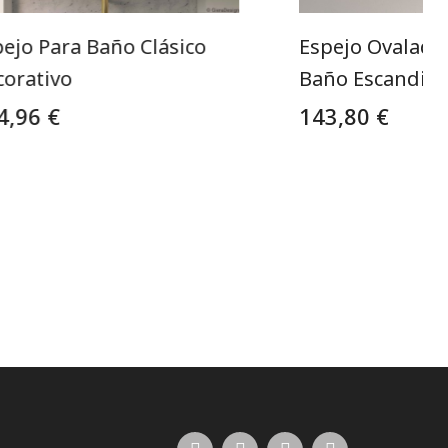
ejo Para Baño Clásico
Espejo Ovalado 
corativo
Baño Escandin
4,96 €
143,80 €