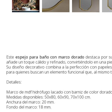
Este
espejo para baño con marco dorado
destaca por 
añade un toque cálido y refinado, convirtiéndolo en una p
Su diseño decorativo combina a la perfección con papeles 
para quienes buscan un elemento funcional que, al mismo tie
Detalles:
Marco
de
mdf hidrófugo lacado con barniz de color dorado
Medidas
disponibles:
50x80, 60x90, 70x100 cm.
Anchura
del marco:
2
0 m
m
.
Fondo
del marco:
18 m
m
.