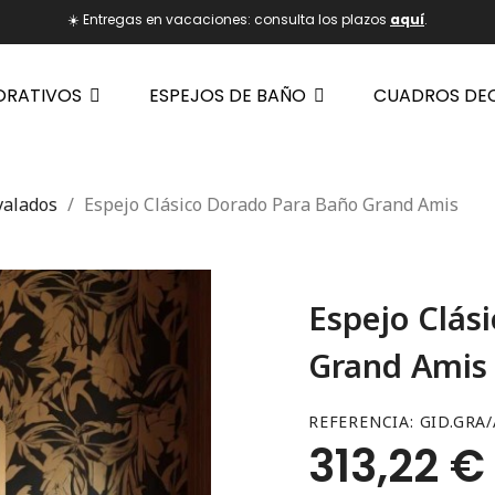
☀️ Entregas en vacaciones: consulta los plazos
aquí
.
ORATIVOS
ESPEJOS DE BAÑO
CUADROS DE
valados
Espejo Clásico Dorado Para Baño Grand Amis
Espejo Clás
Grand Amis
REFERENCIA
GID.GRA/
313,22 €