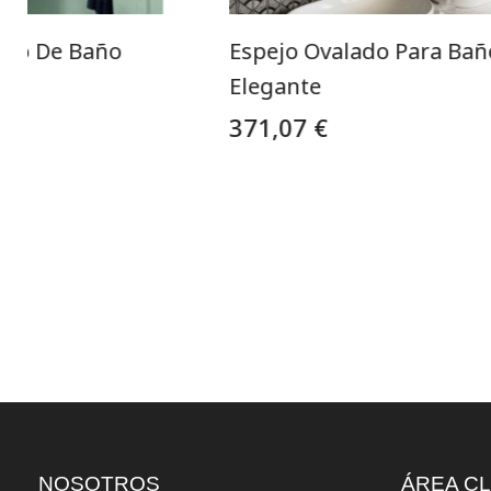
ado De Baño
Espejo Ovalado Para Bañ
o
Elegante
371,07 €
NOSOTROS
ÁREA CL