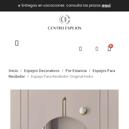
☀️ Entregas en vacaciones: consulta los plazos
aquí
.
Inicio
Espejos Decorativos
Por Estancia
Espejos Para
Recibidor
Espejo Para Recibidor Original Hoko