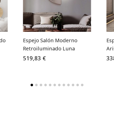
ndo
Espejo Salón Moderno
Es
Retroiluminado Luna
Ari
519,83 €
33