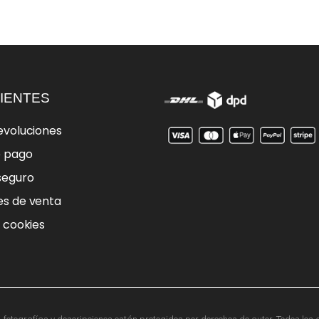
IENTES
evoluciones
e pago
seguro
es de venta
e cookies