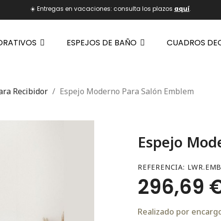
☀️ Entregas en vacaciones: consulta los plazos
aquí
.
ORATIVOS
ESPEJOS DE BAÑO
CUADROS DE
ara Recibidor
Espejo Moderno Para Salón Emblem
Espejo Mod
REFERENCIA
LWR.EMB
296,69 
Realizado por encargo.