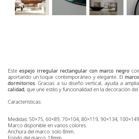
Este
espejo irregular rectangular con marco negro
co
aportando un toque contemporáneo y elegante. El
marco
dormitorios
. Gracias a su diseño vertical, ayuda a amplia
calidad
, que une estilo y funcionalidad en la decoración del
Características:
Medidas
: 50×75, 60×89, 70×104, 80×119, 90×134, 100×149
Marco disponible en varios colores.
Anchura
del marco:
solo 8
m
m.
Fondo
del marco:
18m
m
.