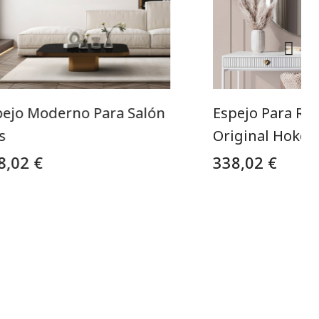
pejo Moderno Para Salón
Espejo Para Rec
s
Original Hoko
8,02 €
338,02 €