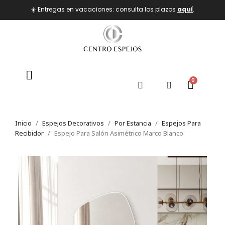
☀️ Entregas en vacaciones: consulta los plazos
aquí
.
Inicio
Espejos Decorativos
Por Estancia
Espejos Para
Recibidor
Espejo Para Salón Asimétrico Marco Blanco