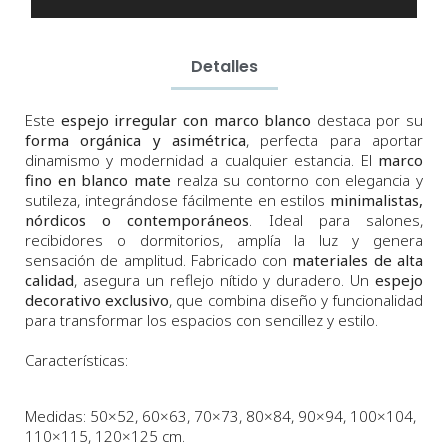
Detalles
Este
espejo irregular con marco blanco
destaca por su
forma orgánica y asimétrica
, perfecta para aportar
dinamismo y modernidad a cualquier estancia. El
marco
fino en blanco mate
realza su contorno con elegancia y
sutileza, integrándose fácilmente en estilos
minimalistas,
nórdicos o contemporáneos
. Ideal para salones,
recibidores o dormitorios, amplía la luz y genera
sensación de amplitud. Fabricado con
materiales de alta
calidad
, asegura un reflejo nítido y duradero. Un
espejo
decorativo exclusivo
, que combina diseño y funcionalidad
para transformar los espacios con sencillez y estilo.
Características:
Medidas
: 50×52, 60×63, 70×73, 80×84, 90×94, 100×104,
110×115, 120×125 cm.