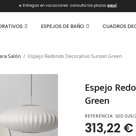
☀️ Entregas en vacaciones: consulta los plazos
aquí
.
ORATIVOS
ESPEJOS DE BAÑO
CUADROS DE
ara Salón
Espejo Redondo Decorativo Sunset Green
Espejo Redo
Green
REFERENCIA
GID.SUS/
313,22 €