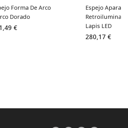
pejo Forma De Arco
Espejo Aparado
rco Dorado
Retroiluminado
Lapis LED
1,49 €
280,17 €