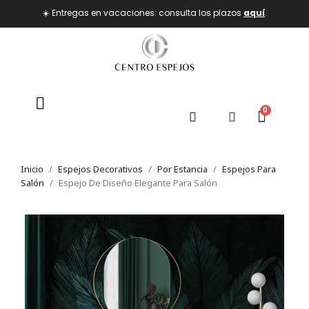
☀️ Entregas en vacaciones: consulta los plazos
aquí
.
Inicio
Espejos Decorativos
Por Estancia
Espejos Para
Salón
Espejo De Diseño Elegante Para Salón