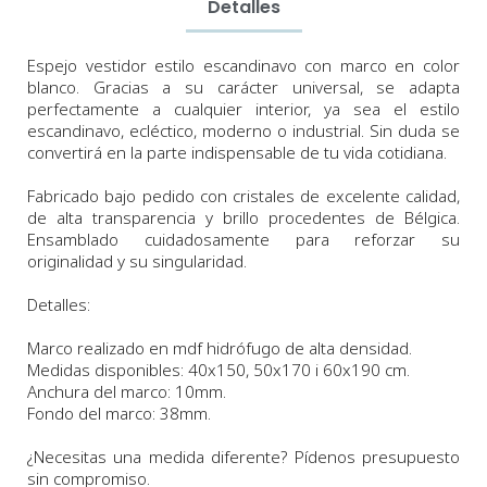
Detalles
Espejo vestidor estilo escandinavo con marco en color
blanco. Gracias a
su carácter universal, se adapta
perfectamente a cualquier interior, ya sea el estilo
escandinavo, ecléctico, moderno o industrial.
Sin duda
se
convertirá en la parte indispensable de tu vida cotidiana.
Fabricado bajo pedido con cristales de excelente calidad,
de alta transparencia y brillo procedentes de Bélgica.
Ensamblado cuidadosamente para reforzar su
originalidad y su singularidad.
Detalles:
Marco realizado en mdf hidrófugo de alta densidad.
Medidas
disponibles:
40x150, 50x170 i 60x190
cm.
Anchura
del marco:
10
m
m.
Fondo
del marco:
38
m
m
.
¿Necesitas una medida diferente? Pídenos presupuesto
sin compromiso.