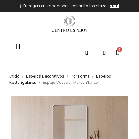
☀️ Entregas en vacaciones: consulta los plazos
aquí
.
Inicio
Espejos Decorativos
Por Forma
Espejos
Rectangulares
Espejo Vestidor Marco Blanco