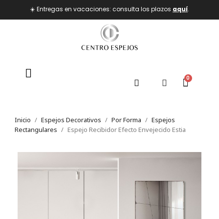
☀️ Entregas en vacaciones: consulta los plazos
aquí
.
Inicio
Espejos Decorativos
Por Forma
Espejos
Rectangulares
Espejo Recibidor Efecto Envejecido Estia