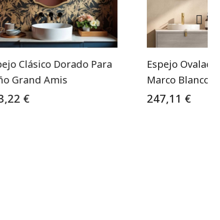
pejo Clásico Dorado Para
Espejo Ovalado
ño Grand Amis
Marco Blanco
3,22 €
247,11 €