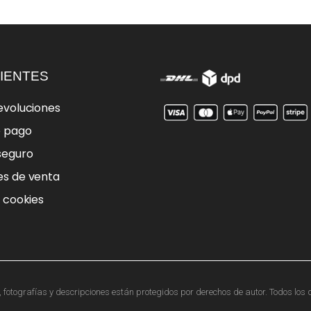
IENTES
evoluciones
e pago
seguro
es de venta
e cookies
otografías y descripciones están protegidos por derechos de autor. Todos los d