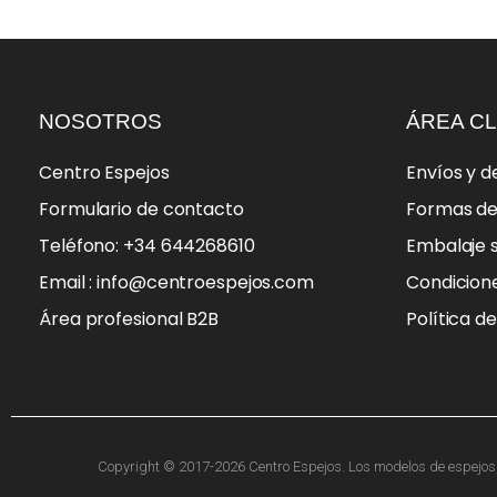
NOSOTROS
ÁREA CL
Centro Espejos
Envíos y d
Formulario de contacto
Formas d
Teléfono: +34 644268610
Embalaje 
Email : info@centroespejos.com
Condicion
Área profesional B2B
Política d
Copyright © 2017-2026 Centro Espejos. Los modelos de espejos, f