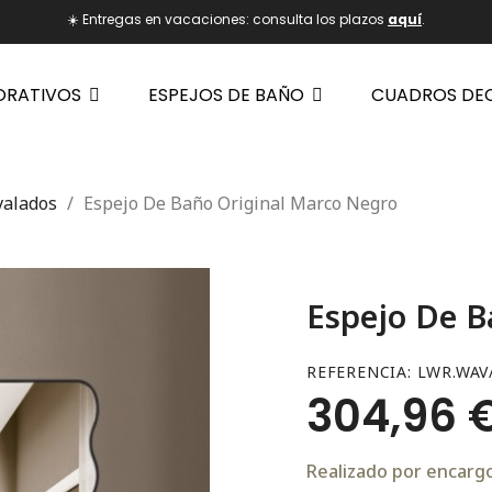
☀️ Entregas en vacaciones: consulta los plazos
aquí
.
ORATIVOS
ESPEJOS DE BAÑO
CUADROS DE
valados
Espejo De Baño Original Marco Negro
Espejo De B
REFERENCIA
LWR.WAV
304,96 
Realizado por encargo.