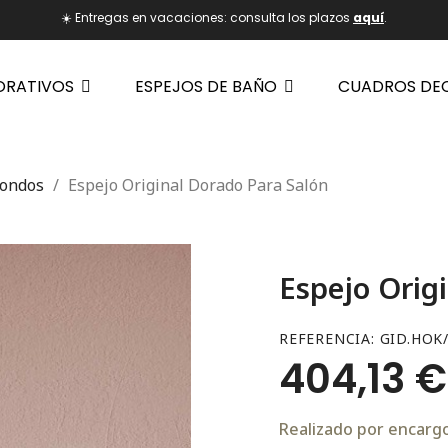
☀️ Entregas en vacaciones: consulta los plazos
aquí
.
ORATIVOS
ESPEJOS DE BAÑO
CUADROS DE
dondos
Espejo Original Dorado Para Salón
Espejo Orig
REFERENCIA
GID.HOK
404,13 €
Realizado por encargo.