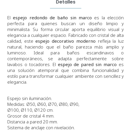
Detalles
El
espejo redondo de baño sin marco
es la elección
perfecta para quienes buscan un diseño limpio y
minimalista. Su forma circular aporta equilibrio visual y
elegancia a cualquier espacio. Fabricado con cristal de alta
calidad, este
espejo decorativo moderno
refleja la luz
natural, haciendo que el baño parezca más amplio y
luminoso. Ideal para baños escandinavos o
contemporáneos, se adapta perfectamente sobre
lavabos o tocadores. El
espejo de pared sin marco
es
una solución atemporal que combina funcionalidad y
estilo para transformar cualquier ambiente con sencillez y
elegancia.
Espejo sin iluminación.
Medidas:
Ø50,
Ø60, Ø70, Ø80, Ø90,
Ø100,
Ø110,
Ø120
cm.
Grosor de cristal 4 mm.
Distancia a pared 20 mm.
Sistema de anclaje con nivelación.