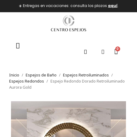
☀️ Entregas en vacaciones: consulta los plazos
aquí
.
Inicio
Espejos de Baño
Espejos Retroiluminados
Espejos Redondos
Espejo Redondo Dorado Retroiluminado
Aurora Gold