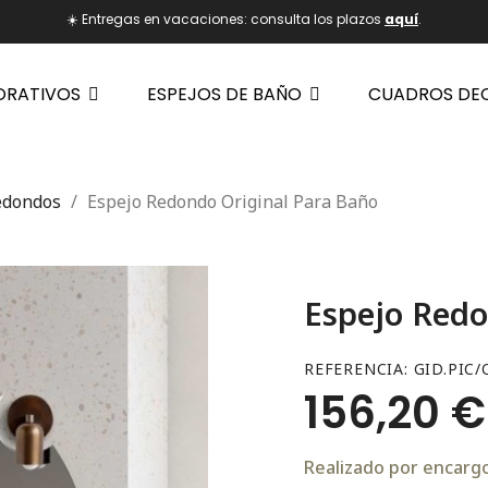
☀️ Entregas en vacaciones: consulta los plazos
aquí
.
ORATIVOS
ESPEJOS DE BAÑO
CUADROS DE
edondos
Espejo Redondo Original Para Baño
Espejo Redo
REFERENCIA
GID.PIC/
156,20 €
Realizado por encargo.