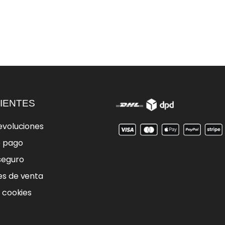
IENTES
evoluciones
e pago
seguro
es de venta
e cookies