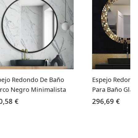
pejo Redondo De Baño
Espejo Redond
rco Negro Minimalista
Para Baño Gla
0,58 €
296,69 €