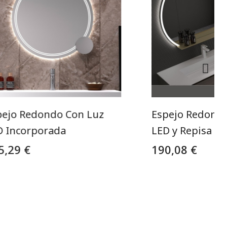
pejo Redondo Con Luz
Espejo Redond
D Incorporada
LED y Repisa
5,29 €
190,08 €