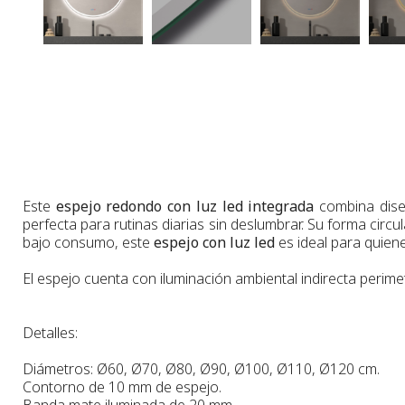
Este
espejo redondo con luz led integrada
combina dis
perfecta para rutinas diarias sin deslumbrar. Su forma circu
bajo consumo, este
espejo con luz led
es ideal para quien
El espejo cuenta con iluminación ambiental indirecta perimetr
Detalles:
Diámetros: Ø60, Ø70, Ø80, Ø90, Ø100, Ø110, Ø120 cm.
Contorno de 10 mm de espejo.
Banda mate iluminada de 20 mm.