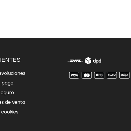
IENTES
evoluciones
e pago
seguro
es de venta
e cookies