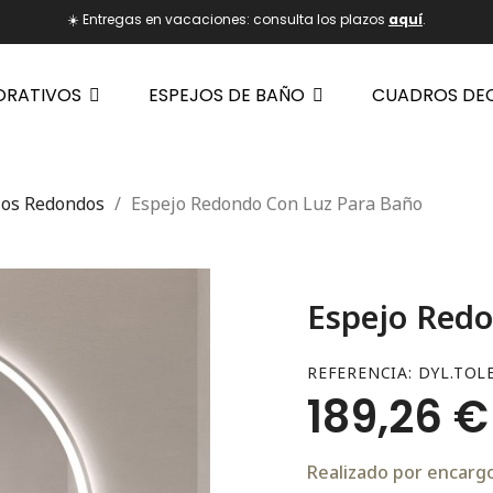
☀️ Entregas en vacaciones: consulta los plazos
aquí
.
ORATIVOS
ESPEJOS DE BAÑO
CUADROS DE
jos Redondos
Espejo Redondo Con Luz Para Baño
Espejo Redo
REFERENCIA
DYL.TOL
189,26 €
Realizado por encargo.