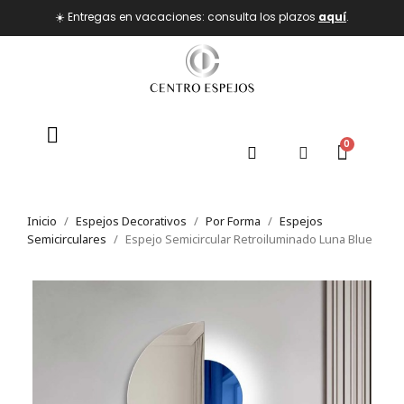
☀️ Entregas en vacaciones: consulta los plazos
aquí
.
Inicio
Espejos Decorativos
Por Forma
Espejos
Semicirculares
Espejo Semicircular Retroiluminado Luna Blue