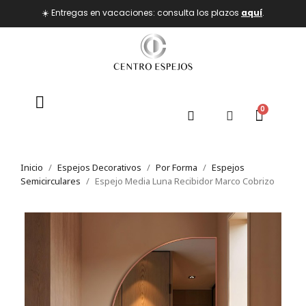
☀️ Entregas en vacaciones: consulta los plazos
aquí
.
Inicio
Espejos Decorativos
Por Forma
Espejos
Semicirculares
Espejo Media Luna Recibidor Marco Cobrizo