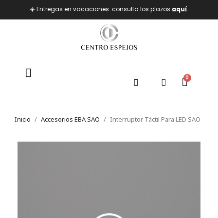
☀️ Entregas en vacaciones: consulta los plazos
aquí
.
Inicio
Accesorios EBA SAO
Interruptor Táctil Para LED SAO