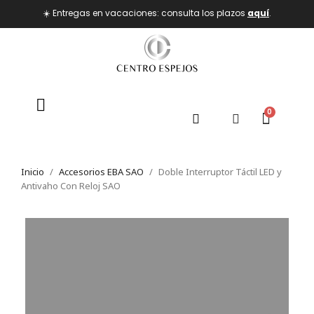
☀️ Entregas en vacaciones: consulta los plazos
aquí
.
Inicio
Accesorios EBA SAO
Doble Interruptor Táctil LED y
Antivaho Con Reloj SAO