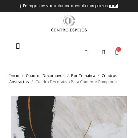
☀️ Entregas en vacaciones: consulta los plazos
aquí
.
Inicio
Cuadros Decorativos
Por Temática
Cuadros
Abstractos
Cuadro Decorativo Para Comedor Pamplona