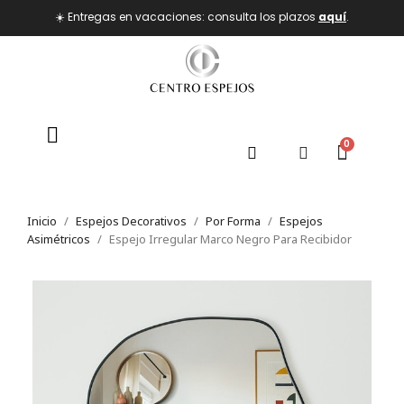
☀️ Entregas en vacaciones: consulta los plazos
aquí
.
Inicio
Espejos Decorativos
Por Forma
Espejos
Asimétricos
Espejo Irregular Marco Negro Para Recibidor