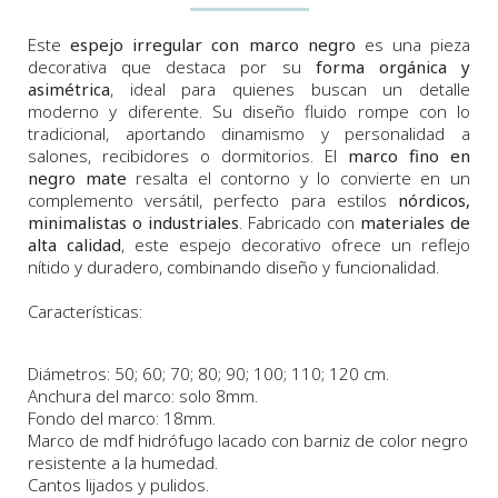
Este
espejo irregular con marco negro
es una pieza
decorativa que destaca por su
forma orgánica y
asimétrica
, ideal para quienes buscan un detalle
moderno y diferente. Su diseño fluido rompe con lo
tradicional, aportando dinamismo y personalidad a
salones, recibidores o dormitorios. El
marco fino en
negro mate
resalta el contorno y lo convierte en un
complemento versátil, perfecto para estilos
nórdicos,
minimalistas o industriales
. Fabricado con
materiales de
alta calidad
, este espejo decorativo ofrece un reflejo
nítido y duradero, combinando diseño y funcionalidad.
Características:
Diámetros: 50; 60; 70; 80; 90; 100; 110; 120 cm.
Anchura
del marco:
solo 8
m
m.
Fondo
del marco:
18m
m
.
Marco
de
mdf hidrófugo lacado con barniz de color negro
resistente a la humedad.
Cantos lijados y pulidos.