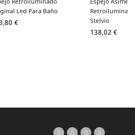
pejo Retroiluminado
Espejo Asimétr
iginal Led Para Baño
Retroiluminado
Stelvio
3,80 €
138,02 €