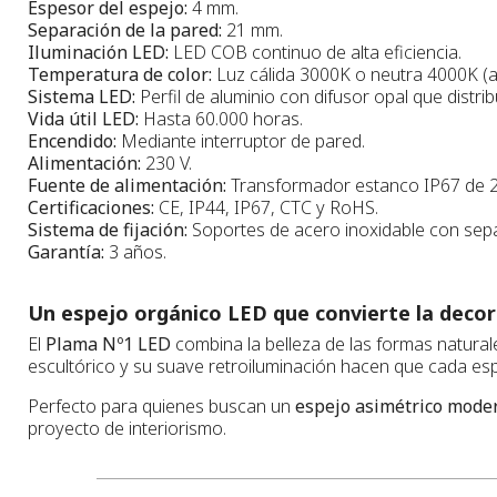
Espesor del espejo:
4 mm.
Separación de la pared:
21 mm.
Iluminación LED:
LED COB continuo de alta eficiencia.
Temperatura de color:
Luz cálida 3000K o neutra 4000K (a 
Sistema LED:
Perfil de aluminio con difusor opal que dist
Vida útil LED:
Hasta 60.000 horas.
Encendido:
Mediante interruptor de pared.
Alimentación:
230 V.
Fuente de alimentación:
Transformador estanco IP67 de 24
Certificaciones:
CE, IP44, IP67, CTC y RoHS.
Sistema de fijación:
Soportes de acero inoxidable con separ
Garantía:
3 años.
Un espejo orgánico LED que convierte la decor
El
Plama Nº1 LED
combina la belleza de las formas natural
escultórico y su suave retroiluminación hacen que cada es
Perfecto para quienes buscan un
espejo asimétrico mode
proyecto de interiorismo.