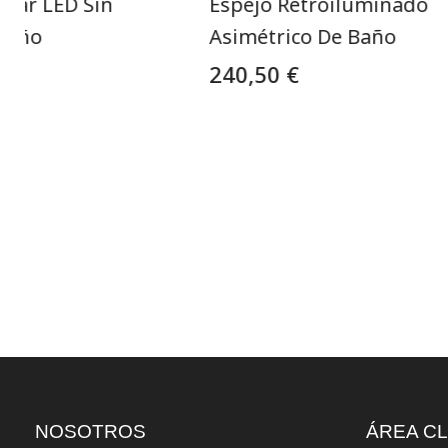
ular LED Sin
Espejo Retroiluminado
Baño
Asimétrico De Baño
240,50 €
NOSOTROS
ÁREA CL