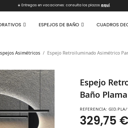
☀️ Entregas en vacaciones: consulta los plazos
aquí
.
ORATIVOS
ESPEJOS DE BAÑO
CUADROS DE
spejos Asimétricos
Espejo Retroiluminado Asimétrico Pa
Espejo Retr
Baño Plama
REFERENCIA
GID.PLA/
329,75 