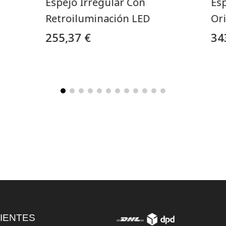
Espejo Irregular Con
Es
Retroiluminación LED
Or
255,37 €
34
IENTES