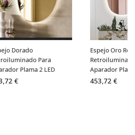
pejo Dorado
Espejo Oro Ros
troiluminado Para
Retroiluminado
arador Plama 2 LED
Aparador Plama
3,72 €
453,72 €