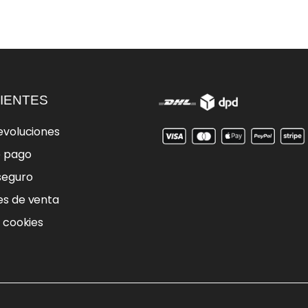
IENTES
evoluciones
e pago
seguro
es de venta
e cookies