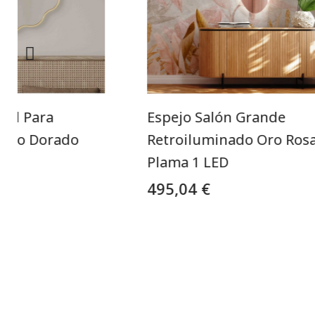
nal Para
Espejo Salón Grande
arco Dorado
Retroiluminado Oro Ros
Plama 1 LED
495,04 €