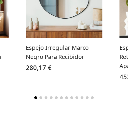
Espejo Irregular Marco
Es
a
Negro Para Recibidor
Re
Ap
280,17 €
45