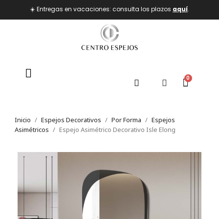
☀️ Entregas en vacaciones: consulta los plazos
aquí
.
Inicio
Espejos Decorativos
Por Forma
Espejos
Asimétricos
Espejo Asimétrico Decorativo Isle Elong