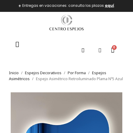
☀️ Entregas en vacaciones: consulta los plazos
aquí
.
Inicio
Espejos Decorativos
Por Forma
Espejos
Asimétricos
Espejo Asimétrico Retroiluminado Plama Nº5 Azul