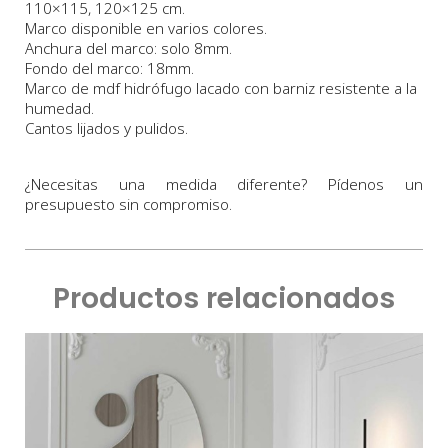
110×115, 120×125 cm.
Marco disponible en varios colores.
Anchura
del marco:
solo 8
m
m.
Fondo
del marco:
18m
m
.
Marco
de
mdf hidrófugo lacado con barniz resistente a la
humedad.
Cantos lijados y pulidos.
¿Necesitas una medida diferente? Pídenos un
presupuesto sin compromiso.
Productos relacionados