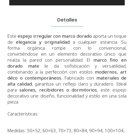
Detalles
Este
espejo irregular con marco dorado
aporta un toque
de
elegancia y originalidad
a cualquier estancia. Su
forma orgánica rompe con lo convencional,
convirtiéndose en un elemento decorativo único que
realza la pared con personalidad. El
marco fino en
dorado mate
le da sofisticación y versatilidad,
combinando a la perfección con estilos
modernos, art
déco o contemporáneos
. Fabricado con
materiales de
alta calidad
, garantiza un reflejo claro y duradero. Ideal
para
salones, recibidores o dormitorios
, este espejo
decorativo une diseño, funcionalidad y estilo en una sola
pieza.
Características:
Medidas
: 50×52, 60×63, 70×73, 80×84, 90×94, 100×104,