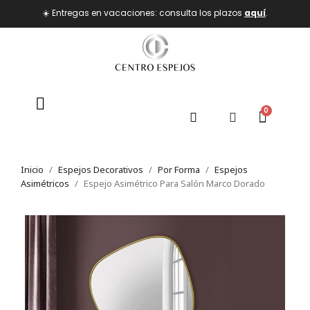
☀️ Entregas en vacaciones: consulta los plazos
aquí
.
Inicio
Espejos Decorativos
Por Forma
Espejos
Asimétricos
Espejo Asimétrico Para Salón Marco Dorado