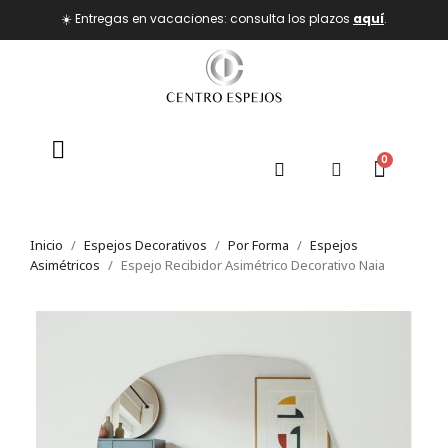
☀️ Entregas en vacaciones: consulta los plazos
aquí
.
Inicio
Espejos Decorativos
Por Forma
Espejos
Asimétricos
Espejo Recibidor Asimétrico Decorativo Naia