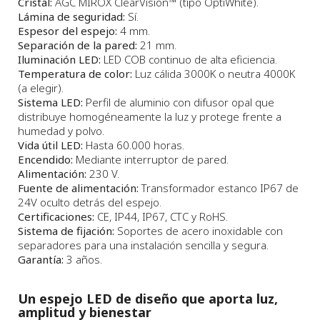
Cristal:
AGC MIROX ClearVision™ (tipo OptiWhite).
Lámina de seguridad:
Sí.
Espesor del espejo:
4 mm.
Separación de la pared:
21 mm.
Iluminación LED:
LED COB continuo de alta eficiencia.
Temperatura de color:
Luz cálida 3000K o neutra 4000K
(a elegir).
Sistema LED:
Perfil de aluminio con difusor opal que
distribuye homogéneamente la luz y protege frente a
humedad y polvo.
Vida útil LED:
Hasta 60.000 horas.
Encendido:
Mediante interruptor de pared.
Alimentación:
230 V.
Fuente de alimentación:
Transformador estanco IP67 de
24V oculto detrás del espejo.
Certificaciones:
CE, IP44, IP67, CTC y RoHS.
Sistema de fijación:
Soportes de acero inoxidable con
separadores para una instalación sencilla y segura.
Garantía:
3 años.
Un espejo LED de diseño que aporta luz,
amplitud y bienestar