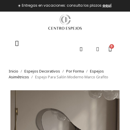
☀️ Entregas en vacaciones: consulta los plazos
aquí
.
Inicio
Espejos Decorativos
Por Forma
Espejos
Asimétricos
Espejo Para Salón Moderno Marco Grafito