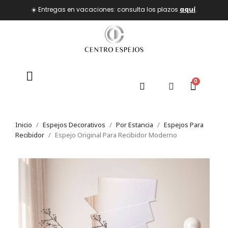
☀️ Entregas en vacaciones: consulta los plazos
aquí
.
Inicio
Espejos Decorativos
Por Estancia
Espejos Para
Recibidor
Espejo Original Para Recibidor Moderno