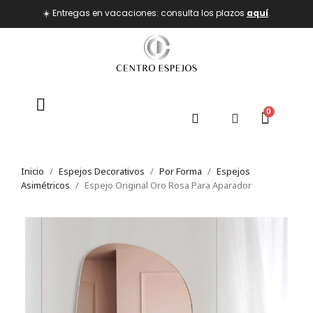
☀️ Entregas en vacaciones: consulta los plazos
aquí
.
Inicio
Espejos Decorativos
Por Forma
Espejos
Asimétricos
Espejo Original Oro Rosa Para Aparador