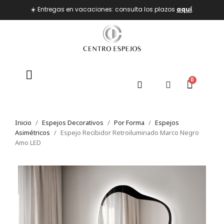
☀️ Entregas en vacaciones: consulta los plazos
aquí
.
Inicio
Espejos Decorativos
Por Forma
Espejos
Asimétricos
Espejo Recibidor Retroiluminado Marco Negro
Amo LED