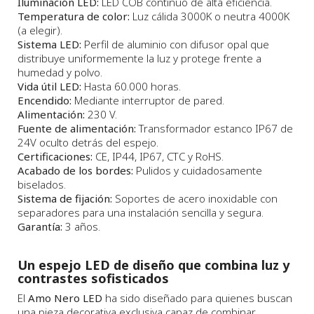
Iluminación LED:
LED COB continuo de alta eficiencia.
Temperatura de color:
Luz cálida 3000K o neutra 4000K
(a elegir).
Sistema LED:
Perfil de aluminio con difusor opal que
distribuye uniformemente la luz y protege frente a
humedad y polvo.
Vida útil LED:
Hasta 60.000 horas.
Encendido:
Mediante interruptor de pared.
Alimentación:
230 V.
Fuente de alimentación:
Transformador estanco IP67 de
24V oculto detrás del espejo.
Certificaciones:
CE, IP44, IP67, CTC y RoHS.
Acabado de los bordes:
Pulidos y cuidadosamente
biselados.
Sistema de fijación:
Soportes de acero inoxidable con
separadores para una instalación sencilla y segura.
Garantía:
3 años.
Un espejo LED de diseño que combina luz y
contrastes sofisticados
El
Amo Nero LED
ha sido diseñado para quienes buscan
una pieza decorativa exclusiva capaz de combinar