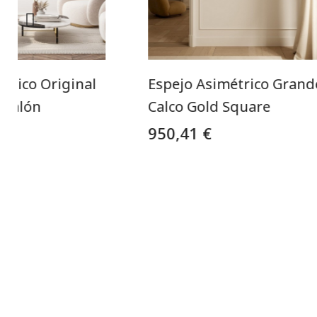
trico Original
Espejo Asimétrico Grand
 Salón
Calco Gold Square
950,41 €