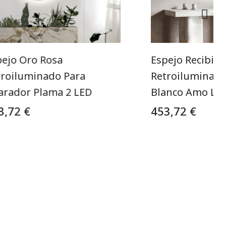
pejo Oro Rosa
Espejo Recibido
troiluminado Para
Retroiluminad
arador Plama 2 LED
Blanco Amo LE
3,72 €
453,72 €