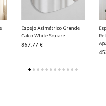
e
Espejo Asimétrico Grande
Es
Calco White Square
Re
Ap
867,77 €
45