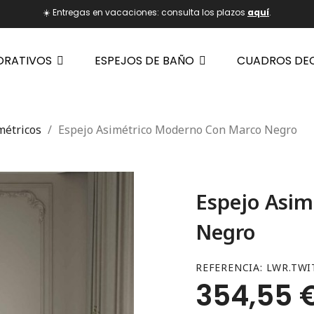
☀️ Entregas en vacaciones: consulta los plazos
aquí
.
ORATIVOS
ESPEJOS DE BAÑO
CUADROS DE
métricos
Espejo Asimétrico Moderno Con Marco Negro
Espejo Asim
Negro
REFERENCIA
LWR.TWI
354,55 