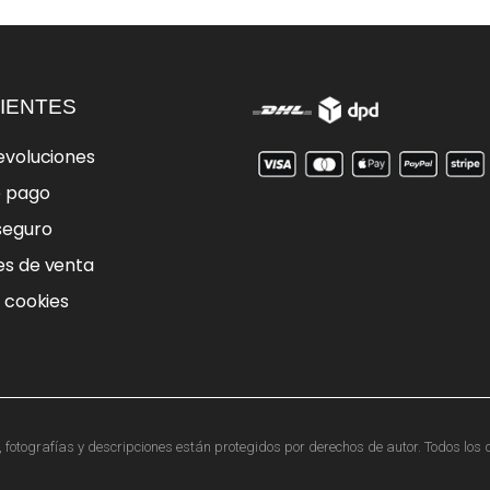
IENTES
evoluciones
e pago
seguro
es de venta
e cookies
otografías y descripciones están protegidos por derechos de autor. Todos los d