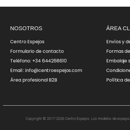
NOSOTROS
ÁREA CL
Centro Espejos
Envíos y d
Formulario de contacto
Formas d
Teléfono: +34 644268610
Embalaje 
Email : info@centroespejos.com
Condicion
Área profesional B2B
Política d
Copyright © 2017-2026 Centro Espejos. Los modelos de espejos, f