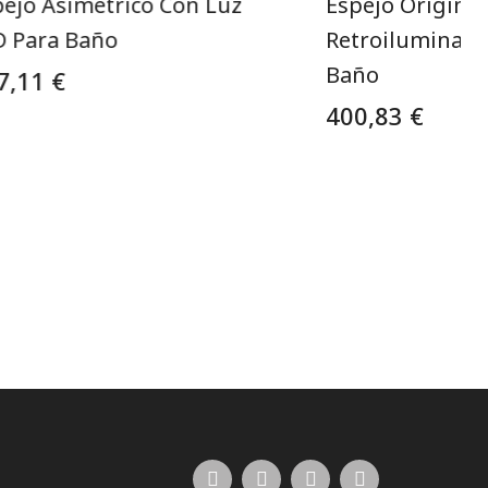
pejo Asimétrico Con Luz
Espejo Original
D Para Baño
Retroiluminado
Baño
7,11 €
400,83 €