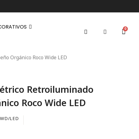
CORATIVOS
seño Orgánico Roco Wide LED
étrico Retroiluminado
ánico Roco Wide LED
/WD/LED