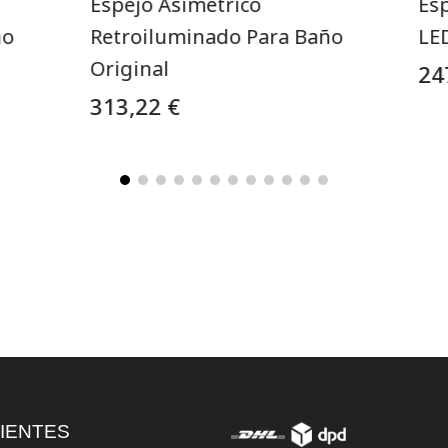
Espejo Asimétrico
Es
ño
Retroiluminado Para Baño
LE
Original
24
313,22 €
IENTES