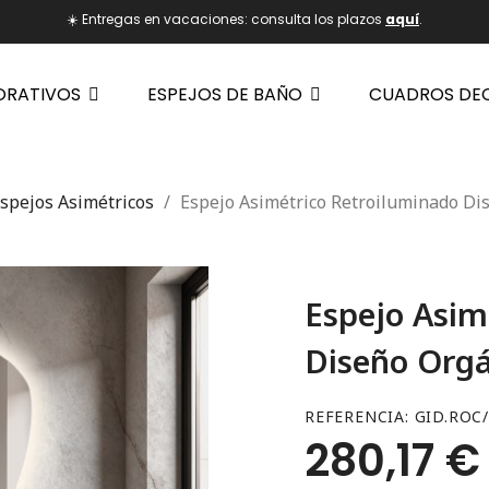
☀️ Entregas en vacaciones: consulta los plazos
aquí
.
ORATIVOS
ESPEJOS DE BAÑO
CUADROS DE
spejos Asimétricos
Espejo Asimétrico Retroiluminado Di
Espejo Asim
Diseño Org
REFERENCIA
GID.ROC
280,17 €