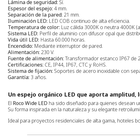
Lámina de seguridad:
Sí.
Espesor del espejo:
4 mm.
Separación de la pared:
21 mm.
Iluminación LED:
LED COB continuo de alta eficiencia.
Temperatura de color:
Luz cálida 3000K o neutra 4000K (a 
Sistema LED:
Perfil de aluminio con difusor opal que dist
Vida útil LED:
Hasta 60.000 horas.
Encendido:
Mediante interruptor de pared.
Alimentación:
230 V.
Fuente de alimentación:
Transformador estanco IP67 de 24
Certificaciones:
CE, IP44, IP67, CTC y RoHS.
Sistema de fijación:
Soportes de acero inoxidable con separ
Garantía:
3 años.
Un espejo orgánico LED que aporta amplitud, l
El
Roco Wide LED
ha sido diseñado para quienes desean 
Su forma inspirada en la naturaleza y su elegante retroilu
Ideal para proyectos residenciales de alta gama, hoteles b