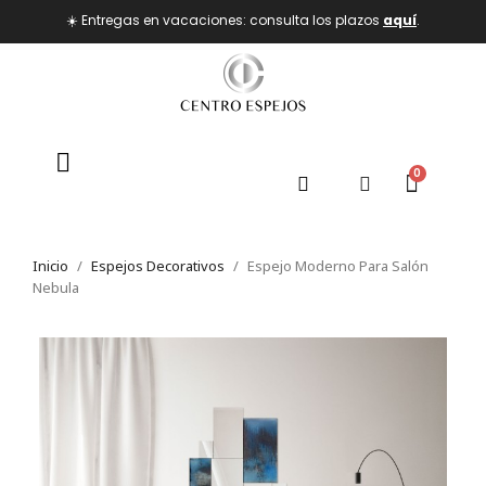
☀️ Entregas en vacaciones: consulta los plazos
aquí
.
Inicio
Espejos Decorativos
Espejo Moderno Para Salón
Nebula