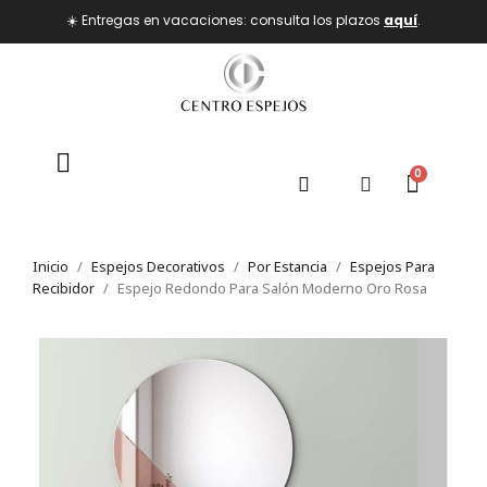
☀️ Entregas en vacaciones: consulta los plazos
aquí
.
Inicio
Espejos Decorativos
Por Estancia
Espejos Para
Recibidor
Espejo Redondo Para Salón Moderno Oro Rosa